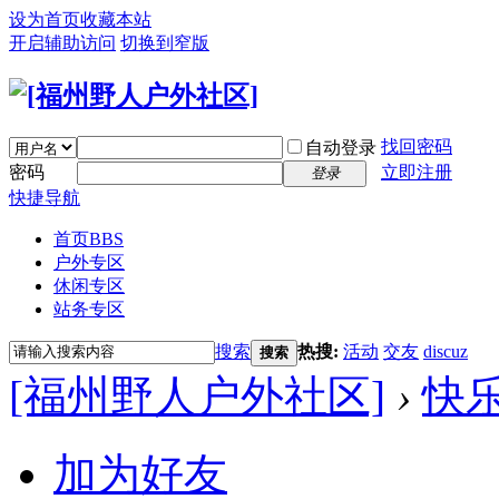
设为首页
收藏本站
开启辅助访问
切换到窄版
找回密码
自动登录
密码
立即注册
登录
快捷导航
首页
BBS
户外专区
休闲专区
站务专区
搜索
热搜:
活动
交友
discuz
搜索
[福州野人户外社区]
›
快
加为好友