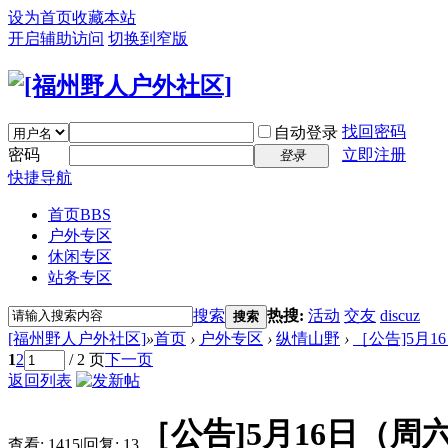
设为首页
收藏本站
开启辅助访问
切换到窄版
找回密码
自动登录
密码
立即注册
登录
快捷导航
首页
BBS
户外专区
休闲专区
站务专区
搜索
热搜:
活动
交友
discuz
搜索
[福州野人户外社区]
»
首页
›
户外专区
›
纵情山野
›
［公告]5月
1
2
/ 2 页
下一页
返回列表
［公告]5月16日（
查看:
1415
|
回复:
13