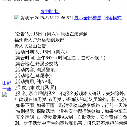
[复制链接]
发表于 2026-5-13 12:46:51
|
显示全部楼层
|
阅读模式
[公告]5月16日（周六）康板左溪穿越
福州野人户外运动俱乐部
野人队登山公告
[活动日期]5月16日（周六）
[集合时间] 上午8:00（时间宝贵，过时不候！）
[集合地点]鳝溪公交站
[活动内容] 溯溪登顶
[活动地点]马尾亭江
[活动费用] 纯AA制
山野
[强 度] [难 度] [风 景]
一族
[报 名] 亲自跟帖报名，代报名必须本人确认，夫妇除外
年龄须在18周岁-55周岁，经确认的老队员除外。新人必
[如果下雨] 如果下雨，取消活动或改变线路，行前一天
[特别提示] 探路活动，没有安全帽拒绝参加，如果包车
[安全声明] 1、活动费用AA制，自助活动，安全责任
则。对于活动中产生的事故和伤害，俱乐部不承担任何