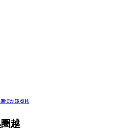
5日闽清磊溪圈越
溪圈越