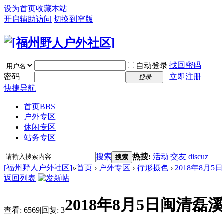
设为首页
收藏本站
开启辅助访问
切换到窄版
找回密码
自动登录
密码
立即注册
登录
快捷导航
首页
BBS
户外专区
休闲专区
站务专区
搜索
热搜:
活动
交友
discuz
搜索
[福州野人户外社区]
»
首页
›
户外专区
›
行形摄色
›
2018年8月
返回列表
2018年8月5日闽清磊
查看:
6569
|
回复:
3