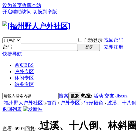
设为首页
收藏本站
开启辅助访问
切换到窄版
找回密码
自动登录
密码
立即注册
登录
快捷导航
首页
BBS
户外专区
休闲专区
站务专区
搜索
热搜:
活动
交友
discuz
搜索
[福州野人户外社区]
»
首页
›
户外专区
›
行形摄色
›
过溪、十八
返回列表
过溪、十八倒、林斜
查看:
6997
|
回复:
3