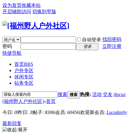
设为首页
收藏本站
开启辅助访问
切换到窄版
找回密码
自动登录
密码
立即注册
登录
快捷导航
首页
BBS
户外专区
休闲专区
站务专区
搜索
热搜:
活动
交友
discuz
搜索
[福州野人户外社区]
»
首页
今日:
0
|
昨日:
3
|
帖子:
8306
|
会员:
60456
|
欢迎新会员:
Lucadashy
最新回复