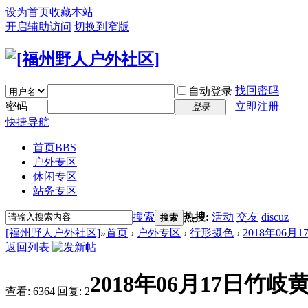
设为首页
收藏本站
开启辅助访问
切换到窄版
找回密码
自动登录
密码
立即注册
登录
快捷导航
首页
BBS
户外专区
休闲专区
站务专区
搜索
热搜:
活动
交友
discuz
搜索
[福州野人户外社区]
»
首页
›
户外专区
›
行形摄色
›
2018年06
返回列表
2018年06月17日竹
查看:
6364
|
回复:
2