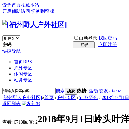
设为首页
收藏本站
开启辅助访问
切换到窄版
找回密码
自动登录
密码
立即注册
登录
快捷导航
首页
BBS
户外专区
休闲专区
站务专区
搜索
热搜:
活动
交友
discuz
搜索
[福州野人户外社区]
»
首页
›
户外专区
›
行形摄色
›
2018年9月
返回列表
2018年9月1日岭头
查看:
6713
|
回复:
2