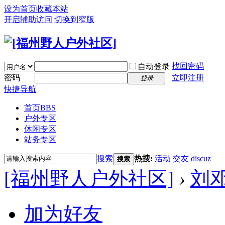
设为首页
收藏本站
开启辅助访问
切换到窄版
找回密码
自动登录
密码
立即注册
登录
快捷导航
首页
BBS
户外专区
休闲专区
站务专区
搜索
热搜:
活动
交友
discuz
搜索
[福州野人户外社区]
›
刘
加为好友