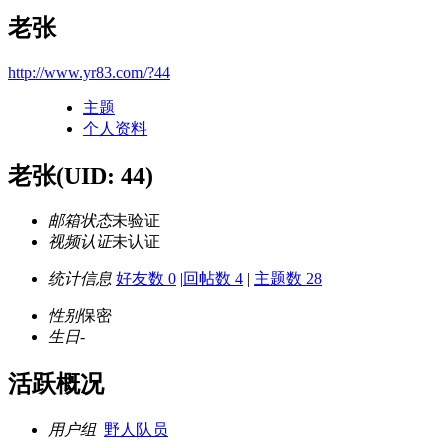
老张
http://www.yr83.com/?44
主题
个人资料
老张
(UID: 44)
邮箱状态
未验证
视频认证
未认证
统计信息
好友数 0
|
回帖数 4
|
主题数 28
性别
保密
生日
-
活跃概况
用户组
野人队员