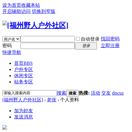
设为首页
收藏本站
开启辅助访问
切换到窄版
找回密码
自动登录
密码
立即注册
登录
快捷导航
首页
BBS
户外专区
休闲专区
站务专区
搜索
热搜:
活动
交友
discuz
搜索
[福州野人户外社区]
›
老张
›
个人资料
加为好友
发送消息