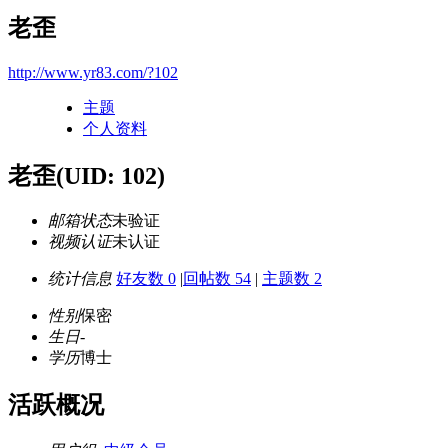
老歪
http://www.yr83.com/?102
主题
个人资料
老歪
(UID: 102)
邮箱状态
未验证
视频认证
未认证
统计信息
好友数 0
|
回帖数 54
|
主题数 2
性别
保密
生日
-
学历
博士
活跃概况