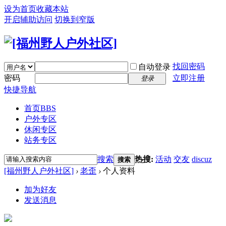
设为首页
收藏本站
开启辅助访问
切换到窄版
找回密码
自动登录
密码
立即注册
登录
快捷导航
首页
BBS
户外专区
休闲专区
站务专区
搜索
热搜:
活动
交友
discuz
搜索
[福州野人户外社区]
›
老歪
›
个人资料
加为好友
发送消息