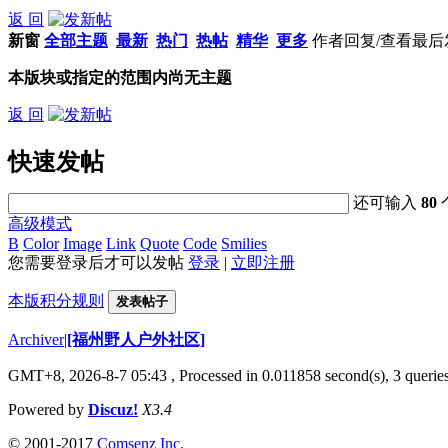
返 回
新窗
全部主题
最新
热门
热帖
精华
更多
作者
回复/查看
最后
本版块或指定的范围内尚无主题
返 回
快速发帖
还可输入
80
高级模式
B
Color
Image
Link
Quote
Code
Smilies
您需要登录后才可以发帖
登录
|
立即注册
本版积分规则
发表帖子
Archiver
|
[福州野人户外社区]
GMT+8, 2026-8-7 05:43
, Processed in 0.011858 second(s), 3 queri
Powered by
Discuz!
X3.4
© 2001-2017
Comsenz Inc.