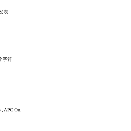
发表
个字符
es , APC On.