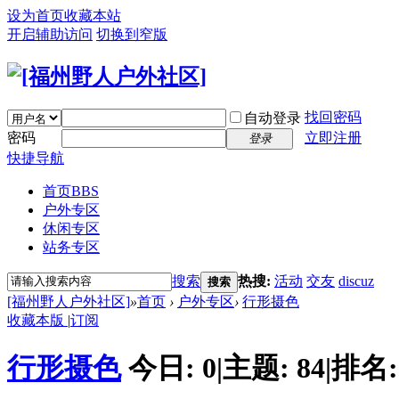
设为首页
收藏本站
开启辅助访问
切换到窄版
找回密码
自动登录
密码
立即注册
登录
快捷导航
首页
BBS
户外专区
休闲专区
站务专区
搜索
热搜:
活动
交友
discuz
搜索
[福州野人户外社区]
»
首页
›
户外专区
›
行形摄色
收藏本版
|
订阅
行形摄色
今日:
0
|
主题:
84
|
排名