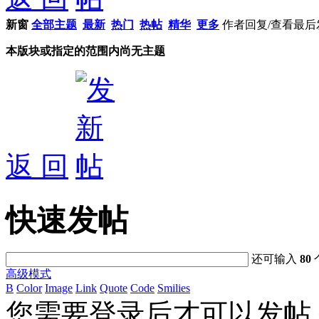
新窗
全部主题
最新
热门
热帖
精华
更多
作者
回复/查看
最后
本版块或指定的范围内尚无主题
返 回
快速发帖
还可输入
80
高级模式
B
Color
Image
Link
Quote
Code
Smilies
您需要登录后才可以发帖