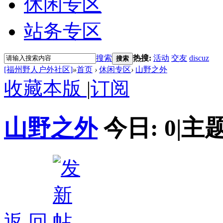
休闲专区
站务专区
搜索
热搜:
活动
交友
discuz
搜索
[福州野人户外社区]
»
首页
›
休闲专区
›
山野之外
收藏本版
|
订阅
山野之外
今日:
0
|
主题
返 回